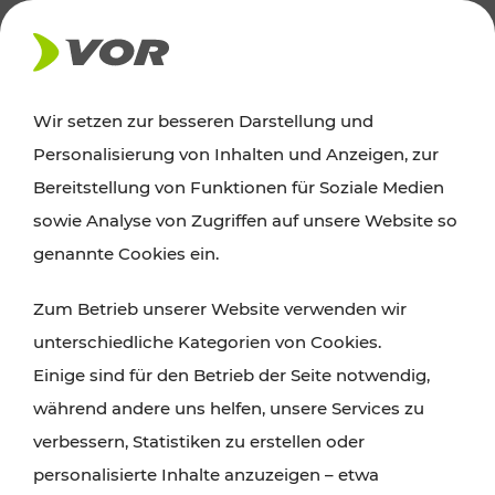
AKTUELLES
Wir setzen zur besseren Darstellung und
Personalisierung von Inhalten und Anzeigen, zur
News
Bereitstellung von Funktionen für Soziale Medien
sowie Analyse von Zugriffen auf unsere Website so
Alle wichtigen Meldungen zu Fahrplanänderungen,
genannte Cookies ein.
Verkehrsmeldungen oder aktuellen Projekten
Zum Betrieb unserer Website verwenden wir
finden Sie hier im Überblick.
unterschiedliche Kategorien von Cookies.
Einige sind für den Betrieb der Seite notwendig,
während andere uns helfen, unsere Services zu
verbessern, Statistiken zu erstellen oder
personalisierte Inhalte anzuzeigen – etwa