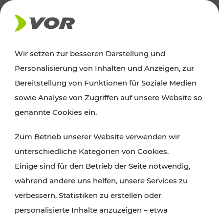
AKTUELLES
Wir setzen zur besseren Darstellung und
Personalisierung von Inhalten und Anzeigen, zur
News
Bereitstellung von Funktionen für Soziale Medien
sowie Analyse von Zugriffen auf unsere Website so
Alle wichtigen Meldungen zu Fahrplanänderungen,
genannte Cookies ein.
Verkehrsmeldungen oder aktuellen Projekten
Zum Betrieb unserer Website verwenden wir
finden Sie hier im Überblick.
unterschiedliche Kategorien von Cookies.
Einige sind für den Betrieb der Seite notwendig,
während andere uns helfen, unsere Services zu
verbessern, Statistiken zu erstellen oder
personalisierte Inhalte anzuzeigen – etwa