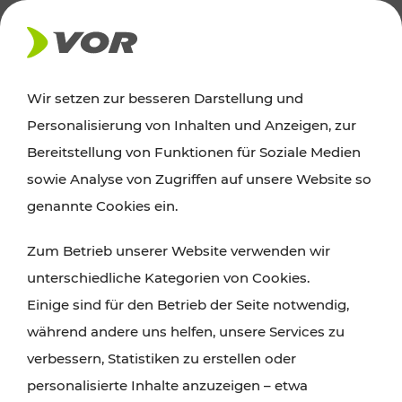
AKTUELLES
Wir setzen zur besseren Darstellung und
Personalisierung von Inhalten und Anzeigen, zur
News
Bereitstellung von Funktionen für Soziale Medien
sowie Analyse von Zugriffen auf unsere Website so
Alle wichtigen Meldungen zu Fahrplanänderungen,
genannte Cookies ein.
Verkehrsmeldungen oder aktuellen Projekten
Zum Betrieb unserer Website verwenden wir
finden Sie hier im Überblick.
unterschiedliche Kategorien von Cookies.
Einige sind für den Betrieb der Seite notwendig,
während andere uns helfen, unsere Services zu
verbessern, Statistiken zu erstellen oder
personalisierte Inhalte anzuzeigen – etwa