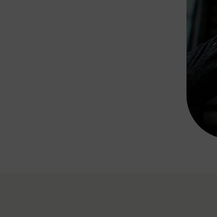
Rad AnachB App
transformatorin
ike+Ride
eBusse in der Region
e
ENE STELLEN
Smart Pannonia
Low-Carb-Mobility
Clean Mobility
ELDUNGEN
CHNEN
DOMINO
MUST
auto.Ready
BEFAHRBAR