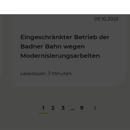
09.10.2025
Eingeschränkter Betrieb der
Badner Bahn wegen
Modernisierungsarbeiten
Lesedauer: 3 Minuten
1
2
3
9
...
Nächstes