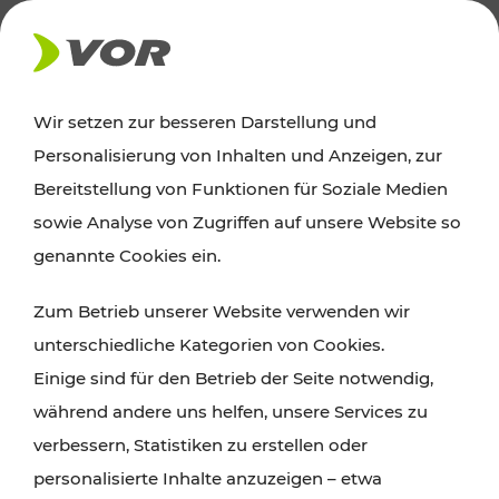
AKTUELLES
Wir setzen zur besseren Darstellung und
Personalisierung von Inhalten und Anzeigen, zur
News
Bereitstellung von Funktionen für Soziale Medien
sowie Analyse von Zugriffen auf unsere Website so
Alle wichtigen Meldungen zu Fahrplanänderungen,
genannte Cookies ein.
Verkehrsmeldungen oder aktuellen Projekten
Zum Betrieb unserer Website verwenden wir
finden Sie hier im Überblick.
unterschiedliche Kategorien von Cookies.
Einige sind für den Betrieb der Seite notwendig,
während andere uns helfen, unsere Services zu
verbessern, Statistiken zu erstellen oder
personalisierte Inhalte anzuzeigen – etwa