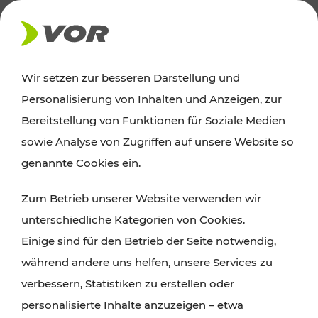
AKTUELLES
Wir setzen zur besseren Darstellung und
Personalisierung von Inhalten und Anzeigen, zur
News
Bereitstellung von Funktionen für Soziale Medien
sowie Analyse von Zugriffen auf unsere Website so
Alle wichtigen Meldungen zu Fahrplanänderungen,
genannte Cookies ein.
Verkehrsmeldungen oder aktuellen Projekten
Zum Betrieb unserer Website verwenden wir
finden Sie hier im Überblick.
unterschiedliche Kategorien von Cookies.
Einige sind für den Betrieb der Seite notwendig,
während andere uns helfen, unsere Services zu
verbessern, Statistiken zu erstellen oder
personalisierte Inhalte anzuzeigen – etwa