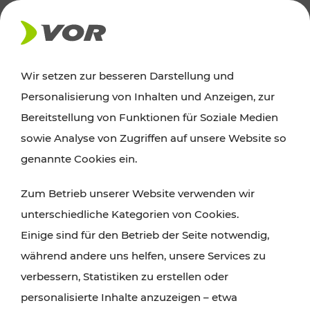
AKTUELLES
Wir setzen zur besseren Darstellung und
Personalisierung von Inhalten und Anzeigen, zur
News
Bereitstellung von Funktionen für Soziale Medien
sowie Analyse von Zugriffen auf unsere Website so
Alle wichtigen Meldungen zu Fahrplanänderungen,
genannte Cookies ein.
Verkehrsmeldungen oder aktuellen Projekten
Zum Betrieb unserer Website verwenden wir
finden Sie hier im Überblick.
unterschiedliche Kategorien von Cookies.
Einige sind für den Betrieb der Seite notwendig,
während andere uns helfen, unsere Services zu
verbessern, Statistiken zu erstellen oder
personalisierte Inhalte anzuzeigen – etwa