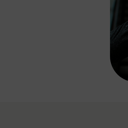
Rad AnachB App
transformatorin
ike+Ride
eBusse in der Region
e
ENE STELLEN
Smart Pannonia
Low-Carb-Mobility
Clean Mobility
ELDUNGEN
CHNEN
DOMINO
MUST
auto.Ready
BEFAHRBAR