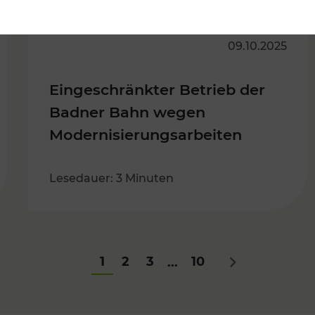
09.10.2025
Eingeschränkter Betrieb der
Badner Bahn wegen
Modernisierungsarbeiten
Lesedauer: 3 Minuten
1
2
3
10
...
Nächstes