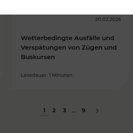
20.02.2026
Wetterbedingte Ausfälle und
Verspätungen von Zügen und
Buskursen
Lesedauer: 1 Minuten
1
2
3
9
...
Nächstes