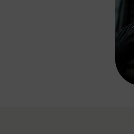
Rad AnachB App
transformatorin
ike+Ride
eBusse in der Region
e
ENE STELLEN
Smart Pannonia
Low-Carb-Mobility
Clean Mobility
ELDUNGEN
CHNEN
DOMINO
MUST
auto.Ready
BEFAHRBAR