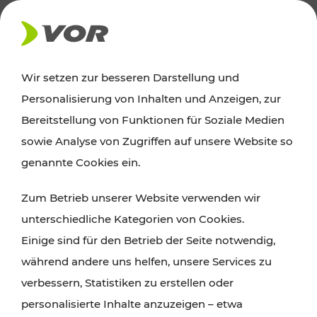
AKTUELLES
Wir setzen zur besseren Darstellung und
Personalisierung von Inhalten und Anzeigen, zur
News
Bereitstellung von Funktionen für Soziale Medien
sowie Analyse von Zugriffen auf unsere Website so
Alle wichtigen Meldungen zu Fahrplanänderungen,
genannte Cookies ein.
Verkehrsmeldungen oder aktuellen Projekten
Zum Betrieb unserer Website verwenden wir
finden Sie hier im Überblick.
unterschiedliche Kategorien von Cookies.
Einige sind für den Betrieb der Seite notwendig,
während andere uns helfen, unsere Services zu
verbessern, Statistiken zu erstellen oder
personalisierte Inhalte anzuzeigen – etwa