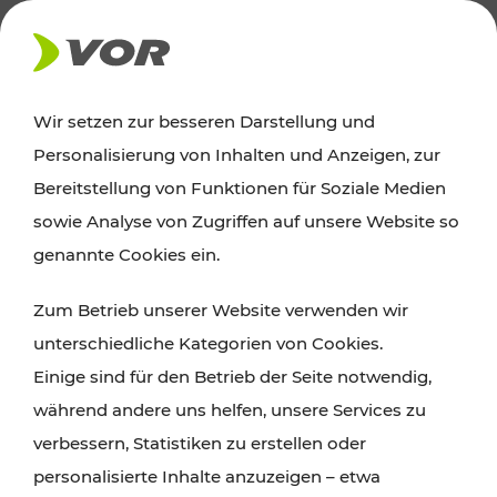
AKTUELLES
Wir setzen zur besseren Darstellung und
Personalisierung von Inhalten und Anzeigen, zur
News
Bereitstellung von Funktionen für Soziale Medien
sowie Analyse von Zugriffen auf unsere Website so
Alle wichtigen Meldungen zu Fahrplanänderungen,
genannte Cookies ein.
Verkehrsmeldungen oder aktuellen Projekten
Zum Betrieb unserer Website verwenden wir
finden Sie hier im Überblick.
unterschiedliche Kategorien von Cookies.
Einige sind für den Betrieb der Seite notwendig,
während andere uns helfen, unsere Services zu
verbessern, Statistiken zu erstellen oder
personalisierte Inhalte anzuzeigen – etwa