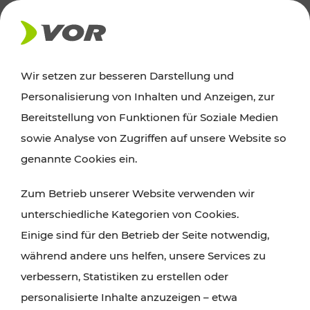
AKTUELLES
Wir setzen zur besseren Darstellung und
Personalisierung von Inhalten und Anzeigen, zur
News
Bereitstellung von Funktionen für Soziale Medien
sowie Analyse von Zugriffen auf unsere Website so
Alle wichtigen Meldungen zu Fahrplanänderungen,
genannte Cookies ein.
Verkehrsmeldungen oder aktuellen Projekten
Zum Betrieb unserer Website verwenden wir
finden Sie hier im Überblick.
unterschiedliche Kategorien von Cookies.
Einige sind für den Betrieb der Seite notwendig,
während andere uns helfen, unsere Services zu
verbessern, Statistiken zu erstellen oder
personalisierte Inhalte anzuzeigen – etwa