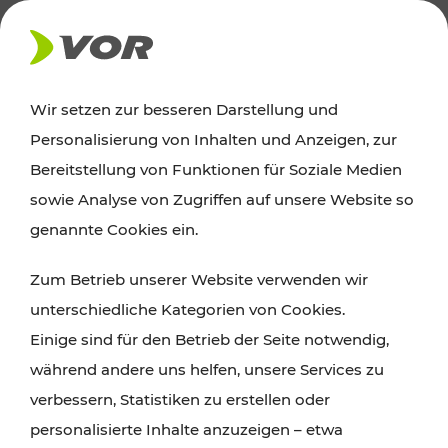
AKTUELLES
Wir setzen zur besseren Darstellung und
Personalisierung von Inhalten und Anzeigen, zur
News
Bereitstellung von Funktionen für Soziale Medien
sowie Analyse von Zugriffen auf unsere Website so
Alle wichtigen Meldungen zu Fahrplanänderungen,
genannte Cookies ein.
Verkehrsmeldungen oder aktuellen Projekten
Zum Betrieb unserer Website verwenden wir
finden Sie hier im Überblick.
unterschiedliche Kategorien von Cookies.
Einige sind für den Betrieb der Seite notwendig,
während andere uns helfen, unsere Services zu
verbessern, Statistiken zu erstellen oder
personalisierte Inhalte anzuzeigen – etwa