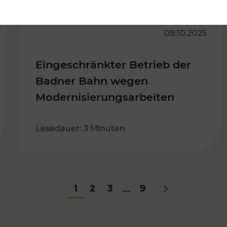
09.10.2025
Eingeschränkter Betrieb der
Badner Bahn wegen
Modernisierungsarbeiten
Lesedauer: 3 Minuten
1
2
3
9
...
Nächstes