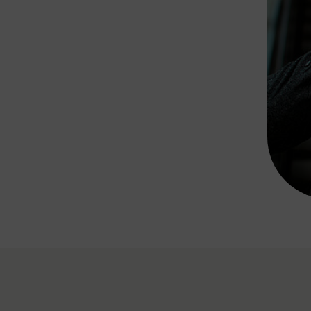
Rad AnachB App
transformatorin
ike+Ride
eBusse in der Region
e
ENE STELLEN
Smart Pannonia
Low-Carb-Mobility
Clean Mobility
ELDUNGEN
CHNEN
DOMINO
MUST
auto.Ready
BEFAHRBAR