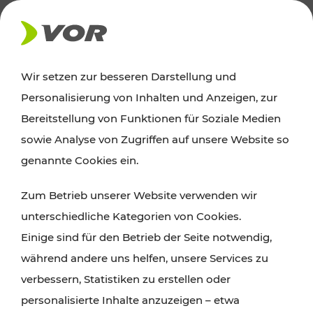
AKTUELLES
Wir setzen zur besseren Darstellung und
Personalisierung von Inhalten und Anzeigen, zur
News
Bereitstellung von Funktionen für Soziale Medien
sowie Analyse von Zugriffen auf unsere Website so
Alle wichtigen Meldungen zu Fahrplanänderungen,
genannte Cookies ein.
Verkehrsmeldungen oder aktuellen Projekten
Zum Betrieb unserer Website verwenden wir
finden Sie hier im Überblick.
unterschiedliche Kategorien von Cookies.
Einige sind für den Betrieb der Seite notwendig,
während andere uns helfen, unsere Services zu
verbessern, Statistiken zu erstellen oder
personalisierte Inhalte anzuzeigen – etwa