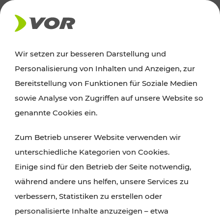
AKTUELLES
Wir setzen zur besseren Darstellung und
Personalisierung von Inhalten und Anzeigen, zur
News
Bereitstellung von Funktionen für Soziale Medien
sowie Analyse von Zugriffen auf unsere Website so
Alle wichtigen Meldungen zu Fahrplanänderungen,
genannte Cookies ein.
Verkehrsmeldungen oder aktuellen Projekten
Zum Betrieb unserer Website verwenden wir
finden Sie hier im Überblick.
unterschiedliche Kategorien von Cookies.
Einige sind für den Betrieb der Seite notwendig,
während andere uns helfen, unsere Services zu
verbessern, Statistiken zu erstellen oder
personalisierte Inhalte anzuzeigen – etwa