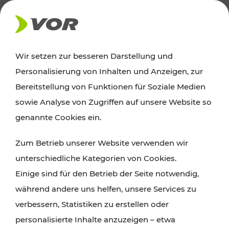
AKTUELLES
Wir setzen zur besseren Darstellung und
Personalisierung von Inhalten und Anzeigen, zur
News
Bereitstellung von Funktionen für Soziale Medien
sowie Analyse von Zugriffen auf unsere Website so
Alle wichtigen Meldungen zu Fahrplanänderungen,
genannte Cookies ein.
Verkehrsmeldungen oder aktuellen Projekten
Zum Betrieb unserer Website verwenden wir
finden Sie hier im Überblick.
unterschiedliche Kategorien von Cookies.
Einige sind für den Betrieb der Seite notwendig,
während andere uns helfen, unsere Services zu
verbessern, Statistiken zu erstellen oder
personalisierte Inhalte anzuzeigen – etwa