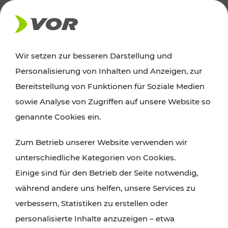
AKTUELLES
Wir setzen zur besseren Darstellung und
Personalisierung von Inhalten und Anzeigen, zur
News
Bereitstellung von Funktionen für Soziale Medien
sowie Analyse von Zugriffen auf unsere Website so
Alle wichtigen Meldungen zu Fahrplanänderungen,
genannte Cookies ein.
Verkehrsmeldungen oder aktuellen Projekten
Zum Betrieb unserer Website verwenden wir
finden Sie hier im Überblick.
unterschiedliche Kategorien von Cookies.
Einige sind für den Betrieb der Seite notwendig,
während andere uns helfen, unsere Services zu
verbessern, Statistiken zu erstellen oder
personalisierte Inhalte anzuzeigen – etwa