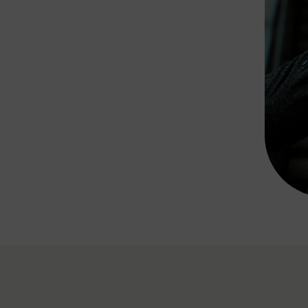
Rad AnachB App
transformatorin
ike+Ride
eBusse in der Region
e
ENE STELLEN
Smart Pannonia
Low-Carb-Mobility
Clean Mobility
ELDUNGEN
CHNEN
DOMINO
MUST
auto.Ready
BEFAHRBAR