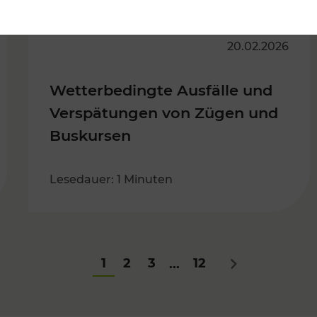
20.02.2026
Wetterbedingte Ausfälle und
Verspätungen von Zügen und
Buskursen
Lesedauer: 1 Minuten
1
2
3
12
...
Nächstes