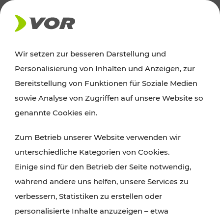
AKTUELLES
Wir setzen zur besseren Darstellung und
Personalisierung von Inhalten und Anzeigen, zur
News
Bereitstellung von Funktionen für Soziale Medien
sowie Analyse von Zugriffen auf unsere Website so
Alle wichtigen Meldungen zu Fahrplanänderungen,
genannte Cookies ein.
Verkehrsmeldungen oder aktuellen Projekten
Zum Betrieb unserer Website verwenden wir
finden Sie hier im Überblick.
unterschiedliche Kategorien von Cookies.
Einige sind für den Betrieb der Seite notwendig,
während andere uns helfen, unsere Services zu
verbessern, Statistiken zu erstellen oder
personalisierte Inhalte anzuzeigen – etwa