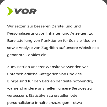
AKTUELLES
Wir setzen zur besseren Darstellung und
Personalisierung von Inhalten und Anzeigen, zur
News
Bereitstellung von Funktionen für Soziale Medien
sowie Analyse von Zugriffen auf unsere Website so
Alle wichtigen Meldungen zu Fahrplanänderungen,
genannte Cookies ein.
Verkehrsmeldungen oder aktuellen Projekten
Zum Betrieb unserer Website verwenden wir
finden Sie hier im Überblick.
unterschiedliche Kategorien von Cookies.
Einige sind für den Betrieb der Seite notwendig,
während andere uns helfen, unsere Services zu
verbessern, Statistiken zu erstellen oder
personalisierte Inhalte anzuzeigen – etwa