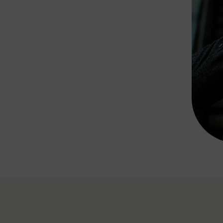
Rad AnachB App
transformatorin
ike+Ride
eBusse in der Region
e
ENE STELLEN
Smart Pannonia
Low-Carb-Mobility
Clean Mobility
ELDUNGEN
CHNEN
DOMINO
MUST
auto.Ready
BEFAHRBAR