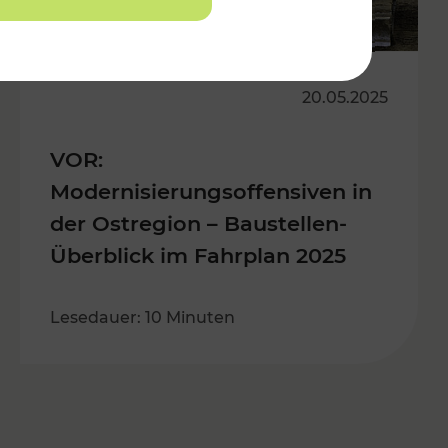
20.05.2025
VOR:
Modernisierungsoffensiven in
der Ostregion – Baustellen-
Überblick im Fahrplan 2025
Lesedauer: 10 Minuten