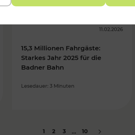
11.02.2026
15,3 Millionen Fahrgäste:
Starkes Jahr 2025 für die
Badner Bahn
Lesedauer: 3 Minuten
1
2
3
10
...
Nächstes