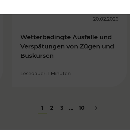
20.02.2026
Wetterbedingte Ausfälle und
Verspätungen von Zügen und
Buskursen
Lesedauer: 1 Minuten
1
2
3
10
...
Nächstes