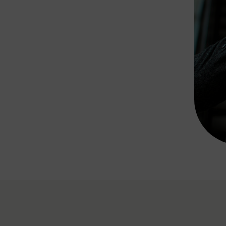
Rad AnachB App
transformatorin
ike+Ride
eBusse in der Region
e
ENE STELLEN
Smart Pannonia
Low-Carb-Mobility
Clean Mobility
ELDUNGEN
CHNEN
DOMINO
MUST
auto.Ready
BEFAHRBAR