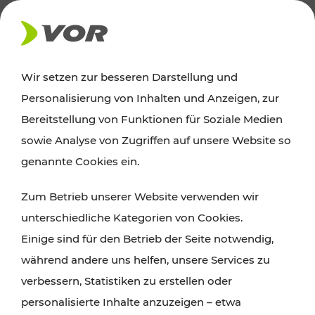
AKTUELLES
Wir setzen zur besseren Darstellung und
Personalisierung von Inhalten und Anzeigen, zur
News
Bereitstellung von Funktionen für Soziale Medien
sowie Analyse von Zugriffen auf unsere Website so
Alle wichtigen Meldungen zu Fahrplanänderungen,
genannte Cookies ein.
Verkehrsmeldungen oder aktuellen Projekten
Zum Betrieb unserer Website verwenden wir
finden Sie hier im Überblick.
unterschiedliche Kategorien von Cookies.
Einige sind für den Betrieb der Seite notwendig,
während andere uns helfen, unsere Services zu
verbessern, Statistiken zu erstellen oder
personalisierte Inhalte anzuzeigen – etwa