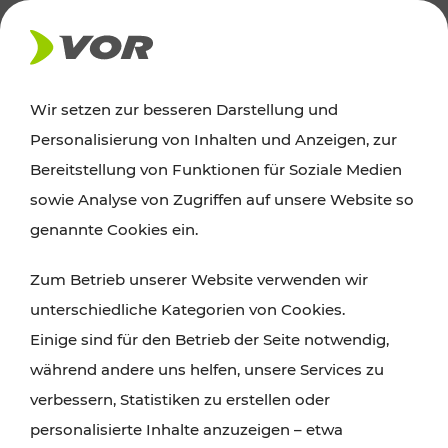
AKTUELLES
Wir setzen zur besseren Darstellung und
Personalisierung von Inhalten und Anzeigen, zur
News
Bereitstellung von Funktionen für Soziale Medien
sowie Analyse von Zugriffen auf unsere Website so
Alle wichtigen Meldungen zu Fahrplanänderungen,
genannte Cookies ein.
Verkehrsmeldungen oder aktuellen Projekten
Zum Betrieb unserer Website verwenden wir
finden Sie hier im Überblick.
unterschiedliche Kategorien von Cookies.
Einige sind für den Betrieb der Seite notwendig,
während andere uns helfen, unsere Services zu
verbessern, Statistiken zu erstellen oder
personalisierte Inhalte anzuzeigen – etwa