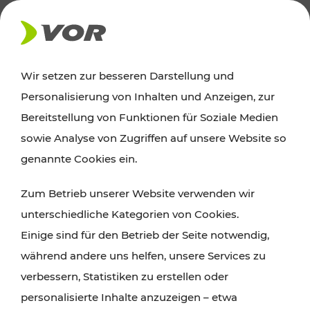
AKTUELLES
Wir setzen zur besseren Darstellung und
Personalisierung von Inhalten und Anzeigen, zur
News
Bereitstellung von Funktionen für Soziale Medien
sowie Analyse von Zugriffen auf unsere Website so
Alle wichtigen Meldungen zu Fahrplanänderungen,
genannte Cookies ein.
Verkehrsmeldungen oder aktuellen Projekten
Zum Betrieb unserer Website verwenden wir
finden Sie hier im Überblick.
unterschiedliche Kategorien von Cookies.
Einige sind für den Betrieb der Seite notwendig,
während andere uns helfen, unsere Services zu
verbessern, Statistiken zu erstellen oder
personalisierte Inhalte anzuzeigen – etwa