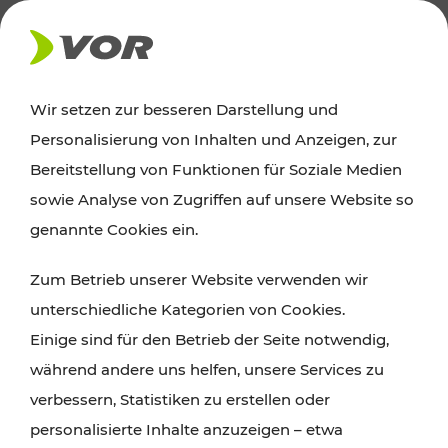
AKTUELLES
Wir setzen zur besseren Darstellung und
Personalisierung von Inhalten und Anzeigen, zur
News
Bereitstellung von Funktionen für Soziale Medien
sowie Analyse von Zugriffen auf unsere Website so
Alle wichtigen Meldungen zu Fahrplanänderungen,
genannte Cookies ein.
Verkehrsmeldungen oder aktuellen Projekten
Zum Betrieb unserer Website verwenden wir
finden Sie hier im Überblick.
unterschiedliche Kategorien von Cookies.
Einige sind für den Betrieb der Seite notwendig,
während andere uns helfen, unsere Services zu
verbessern, Statistiken zu erstellen oder
personalisierte Inhalte anzuzeigen – etwa