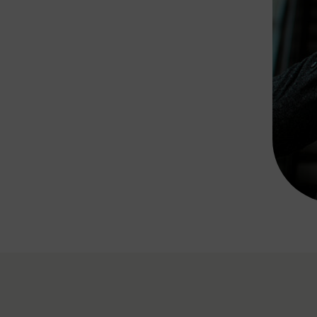
Rad AnachB App
transformatorin
ike+Ride
eBusse in der Region
e
ENE STELLEN
Smart Pannonia
Low-Carb-Mobility
Clean Mobility
ELDUNGEN
CHNEN
DOMINO
MUST
auto.Ready
BEFAHRBAR