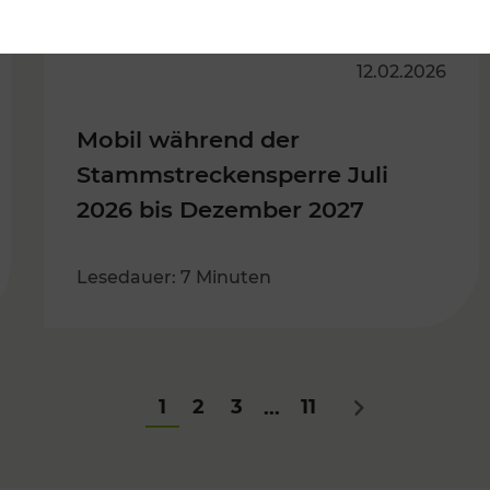
12.02.2026
Mobil während der
Stammstreckensperre Juli
2026 bis Dezember 2027
Lesedauer: 7 Minuten
1
2
3
11
...
Nächstes