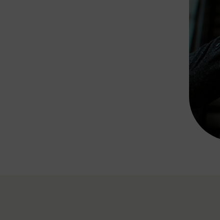
Rad AnachB App
transformatorin
ike+Ride
eBusse in der Region
e
ENE STELLEN
Smart Pannonia
Low-Carb-Mobility
Clean Mobility
ELDUNGEN
CHNEN
DOMINO
MUST
auto.Ready
BEFAHRBAR