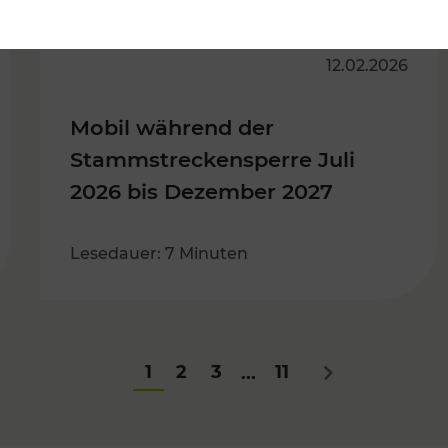
12.02.2026
Mobil während der
Stammstreckensperre Juli
2026 bis Dezember 2027
Lesedauer: 7 Minuten
1
2
3
11
...
Nächstes