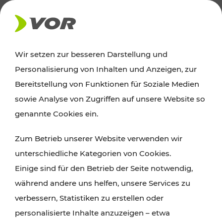
AKTUELLES
Wir setzen zur besseren Darstellung und
Personalisierung von Inhalten und Anzeigen, zur
News
Bereitstellung von Funktionen für Soziale Medien
sowie Analyse von Zugriffen auf unsere Website so
Alle wichtigen Meldungen zu Fahrplanänderungen,
genannte Cookies ein.
Verkehrsmeldungen oder aktuellen Projekten
Zum Betrieb unserer Website verwenden wir
finden Sie hier im Überblick.
unterschiedliche Kategorien von Cookies.
Einige sind für den Betrieb der Seite notwendig,
während andere uns helfen, unsere Services zu
verbessern, Statistiken zu erstellen oder
personalisierte Inhalte anzuzeigen – etwa