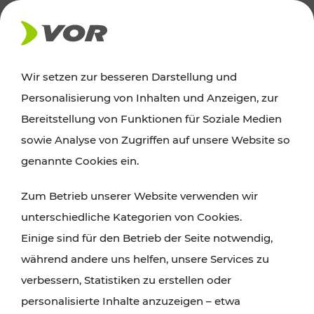
AKTUELLES
Wir setzen zur besseren Darstellung und
Personalisierung von Inhalten und Anzeigen, zur
News
Bereitstellung von Funktionen für Soziale Medien
sowie Analyse von Zugriffen auf unsere Website so
Alle wichtigen Meldungen zu Fahrplanänderungen,
genannte Cookies ein.
Verkehrsmeldungen oder aktuellen Projekten
Zum Betrieb unserer Website verwenden wir
finden Sie hier im Überblick.
unterschiedliche Kategorien von Cookies.
Einige sind für den Betrieb der Seite notwendig,
während andere uns helfen, unsere Services zu
verbessern, Statistiken zu erstellen oder
personalisierte Inhalte anzuzeigen – etwa