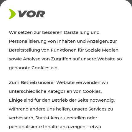
AKTUELLES
Wir setzen zur besseren Darstellung und
Personalisierung von Inhalten und Anzeigen, zur
News
Bereitstellung von Funktionen für Soziale Medien
sowie Analyse von Zugriffen auf unsere Website so
Alle wichtigen Meldungen zu Fahrplanänderungen,
genannte Cookies ein.
Verkehrsmeldungen oder aktuellen Projekten
Zum Betrieb unserer Website verwenden wir
finden Sie hier im Überblick.
unterschiedliche Kategorien von Cookies.
Einige sind für den Betrieb der Seite notwendig,
während andere uns helfen, unsere Services zu
verbessern, Statistiken zu erstellen oder
personalisierte Inhalte anzuzeigen – etwa