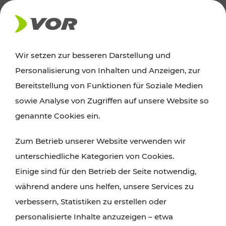
AKTUELLES
Wir setzen zur besseren Darstellung und
Personalisierung von Inhalten und Anzeigen, zur
News
Bereitstellung von Funktionen für Soziale Medien
sowie Analyse von Zugriffen auf unsere Website so
Alle wichtigen Meldungen zu Fahrplanänderungen,
genannte Cookies ein.
Verkehrsmeldungen oder aktuellen Projekten
Zum Betrieb unserer Website verwenden wir
finden Sie hier im Überblick.
unterschiedliche Kategorien von Cookies.
Einige sind für den Betrieb der Seite notwendig,
während andere uns helfen, unsere Services zu
verbessern, Statistiken zu erstellen oder
personalisierte Inhalte anzuzeigen – etwa