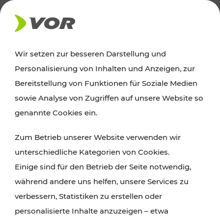
AKTUELLES
Wir setzen zur besseren Darstellung und
Personalisierung von Inhalten und Anzeigen, zur
News
Bereitstellung von Funktionen für Soziale Medien
sowie Analyse von Zugriffen auf unsere Website so
Alle wichtigen Meldungen zu Fahrplanänderungen,
genannte Cookies ein.
Verkehrsmeldungen oder aktuellen Projekten
Zum Betrieb unserer Website verwenden wir
finden Sie hier im Überblick.
unterschiedliche Kategorien von Cookies.
Einige sind für den Betrieb der Seite notwendig,
während andere uns helfen, unsere Services zu
verbessern, Statistiken zu erstellen oder
personalisierte Inhalte anzuzeigen – etwa