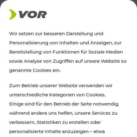
AKTUELLES
Wir setzen zur besseren Darstellung und
Personalisierung von Inhalten und Anzeigen, zur
News
Bereitstellung von Funktionen für Soziale Medien
sowie Analyse von Zugriffen auf unsere Website so
Alle wichtigen Meldungen zu Fahrplanänderungen,
genannte Cookies ein.
Verkehrsmeldungen oder aktuellen Projekten
Zum Betrieb unserer Website verwenden wir
finden Sie hier im Überblick.
unterschiedliche Kategorien von Cookies.
Einige sind für den Betrieb der Seite notwendig,
während andere uns helfen, unsere Services zu
verbessern, Statistiken zu erstellen oder
personalisierte Inhalte anzuzeigen – etwa