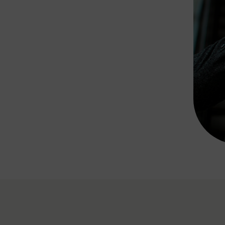
Rad AnachB App
transformatorin
ike+Ride
eBusse in der Region
e
ENE STELLEN
Smart Pannonia
Low-Carb-Mobility
Clean Mobility
ELDUNGEN
CHNEN
DOMINO
MUST
auto.Ready
BEFAHRBAR