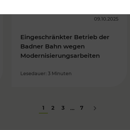
09.10.2025
Eingeschränkter Betrieb der
Badner Bahn wegen
Modernisierungsarbeiten
Lesedauer: 3 Minuten
1
2
3
7
...
Nächstes