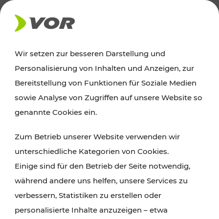
AKTUELLES
Wir setzen zur besseren Darstellung und
Personalisierung von Inhalten und Anzeigen, zur
News
Bereitstellung von Funktionen für Soziale Medien
sowie Analyse von Zugriffen auf unsere Website so
Alle wichtigen Meldungen zu Fahrplanänderungen,
genannte Cookies ein.
Verkehrsmeldungen oder aktuellen Projekten
Zum Betrieb unserer Website verwenden wir
finden Sie hier im Überblick.
unterschiedliche Kategorien von Cookies.
Einige sind für den Betrieb der Seite notwendig,
während andere uns helfen, unsere Services zu
verbessern, Statistiken zu erstellen oder
personalisierte Inhalte anzuzeigen – etwa