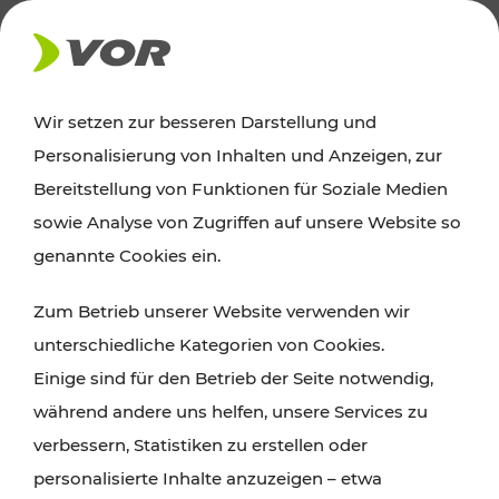
AKTUELLES
Wir setzen zur besseren Darstellung und
Personalisierung von Inhalten und Anzeigen, zur
News
Bereitstellung von Funktionen für Soziale Medien
sowie Analyse von Zugriffen auf unsere Website so
Alle wichtigen Meldungen zu Fahrplanänderungen,
genannte Cookies ein.
Verkehrsmeldungen oder aktuellen Projekten
Zum Betrieb unserer Website verwenden wir
finden Sie hier im Überblick.
unterschiedliche Kategorien von Cookies.
Einige sind für den Betrieb der Seite notwendig,
während andere uns helfen, unsere Services zu
verbessern, Statistiken zu erstellen oder
personalisierte Inhalte anzuzeigen – etwa