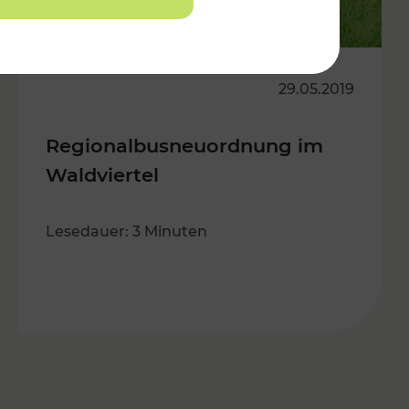
29.05.2019
Regionalbusneuordnung im
Waldviertel
Lesedauer: 3 Minuten
es