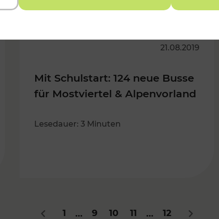
21.08.2019
Mit Schulstart: 124 neue Busse
für Mostviertel & Alpenvorland
Lesedauer: 3 Minuten
1
9
10
11
12
...
...
Zurück
Nächst