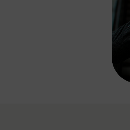
Rad AnachB App
transformatorin
ike+Ride
eBusse in der Region
e
ENE STELLEN
Smart Pannonia
Low-Carb-Mobility
Clean Mobility
ELDUNGEN
CHNEN
DOMINO
MUST
auto.Ready
BEFAHRBAR