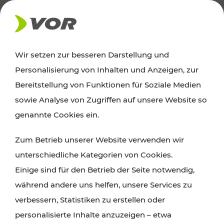
AKTUELLES
Wir setzen zur besseren Darstellung und
Personalisierung von Inhalten und Anzeigen, zur
News
Bereitstellung von Funktionen für Soziale Medien
sowie Analyse von Zugriffen auf unsere Website so
Alle wichtigen Meldungen zu Fahrplanänderungen,
genannte Cookies ein.
Verkehrsmeldungen oder aktuellen Projekten
Zum Betrieb unserer Website verwenden wir
finden Sie hier im Überblick.
unterschiedliche Kategorien von Cookies.
Einige sind für den Betrieb der Seite notwendig,
während andere uns helfen, unsere Services zu
verbessern, Statistiken zu erstellen oder
personalisierte Inhalte anzuzeigen – etwa