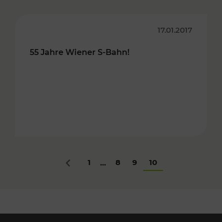
17.01.2017
55 Jahre Wiener S-Bahn!
1
8
9
10
...
Zurück