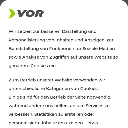
AKTUELLES
Wir setzen zur besseren Darstellung und
Personalisierung von Inhalten und Anzeigen, zur
News
Bereitstellung von Funktionen für Soziale Medien
sowie Analyse von Zugriffen auf unsere Website so
Alle wichtigen Meldungen zu Fahrplanänderungen,
genannte Cookies ein.
Verkehrsmeldungen oder aktuellen Projekten
Zum Betrieb unserer Website verwenden wir
finden Sie hier im Überblick.
unterschiedliche Kategorien von Cookies.
Einige sind für den Betrieb der Seite notwendig,
während andere uns helfen, unsere Services zu
verbessern, Statistiken zu erstellen oder
personalisierte Inhalte anzuzeigen – etwa