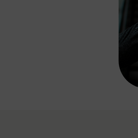
Rad AnachB App
transformatorin
ike+Ride
eBusse in der Region
e
ENE STELLEN
Smart Pannonia
Low-Carb-Mobility
Clean Mobility
ELDUNGEN
CHNEN
DOMINO
MUST
auto.Ready
BEFAHRBAR