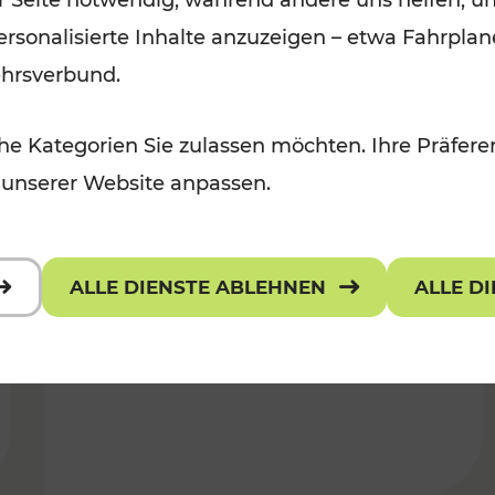
er Seite notwendig, während andere uns helfen, un
 personalisierte Inhalte anzuzeigen – etwa Fahrp
ehrsverbund.
e Kategorien Sie zulassen möchten. Ihre Präferen
 unserer Website anpassen.
14.06.2018
ALLE DIENSTE ABLEHNEN
ALLE D
LUP: Ab Dezember an 365
Tagen unterwegs