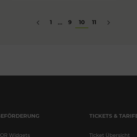
1
9
10
11
...
Zurück
Nächstes
BEFÖRDERUNG
TICKETS & TARIF
OR Widgets
Ticket Übersicht