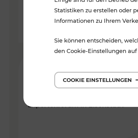
Einige sind für den Betrieb d
gemacht!
Statistiken zu erstellen oder
Informationen zu Ihrem Verk
Lesedauer: 2 Minuten
Sie können entscheiden, welch
den Cookie-Einstellungen auf
28.11.2018
COOKIE EINSTELLUNGEN
SMART Pannonia:
grenzüberschreitendes
Expertenforum in Eisenstadt