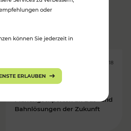
sere Services zu verbessern,
lanempfehlungen oder
zen können Sie jederzeit in
18.05.2018
IENSTE ERLAUBEN
VORausgedacht: TU-
Studierende arbeiten mit
Planungsexperten an Bus- und
Bahnlösungen der Zukunft