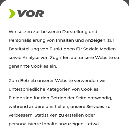
AKTUELLES
Wir setzen zur besseren Darstellung und
Personalisierung von Inhalten und Anzeigen, zur
News
Bereitstellung von Funktionen für Soziale Medien
sowie Analyse von Zugriffen auf unsere Website so
Alle wichtigen Meldungen zu Fahrplanänderungen,
genannte Cookies ein.
Verkehrsmeldungen oder aktuellen Projekten
Zum Betrieb unserer Website verwenden wir
finden Sie hier im Überblick.
unterschiedliche Kategorien von Cookies.
Einige sind für den Betrieb der Seite notwendig,
während andere uns helfen, unsere Services zu
verbessern, Statistiken zu erstellen oder
personalisierte Inhalte anzuzeigen – etwa