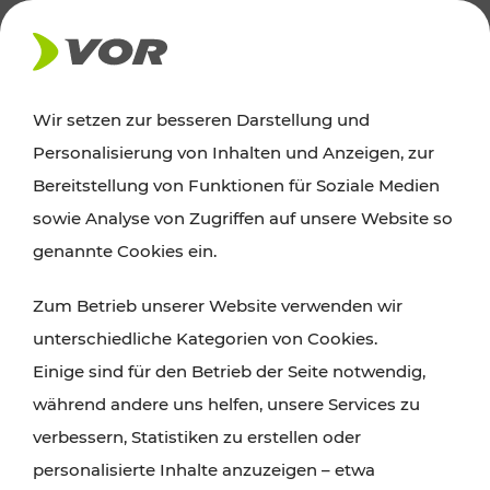
AKTUELLES
Wir setzen zur besseren Darstellung und
Personalisierung von Inhalten und Anzeigen, zur
News
Bereitstellung von Funktionen für Soziale Medien
sowie Analyse von Zugriffen auf unsere Website so
Alle wichtigen Meldungen zu Fahrplanänderungen,
genannte Cookies ein.
Verkehrsmeldungen oder aktuellen Projekten
Zum Betrieb unserer Website verwenden wir
finden Sie hier im Überblick.
unterschiedliche Kategorien von Cookies.
Einige sind für den Betrieb der Seite notwendig,
während andere uns helfen, unsere Services zu
verbessern, Statistiken zu erstellen oder
personalisierte Inhalte anzuzeigen – etwa