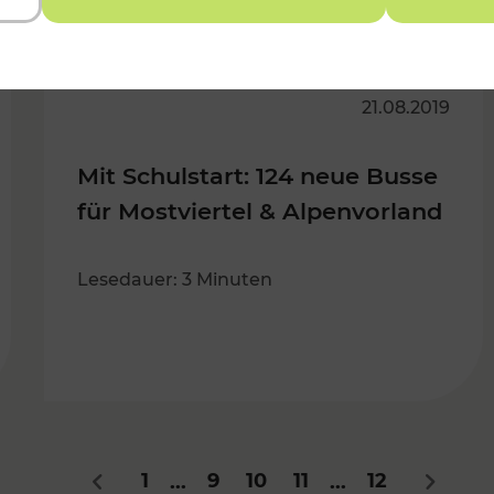
21.08.2019
Mit Schulstart: 124 neue Busse
für Mostviertel & Alpenvorland
Lesedauer: 3 Minuten
1
9
10
11
12
...
...
Zurück
Nächst