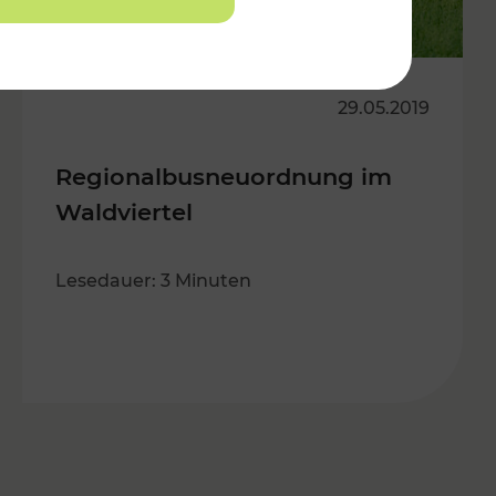
29.05.2019
Regionalbusneuordnung im
Waldviertel
Lesedauer: 3 Minuten
es