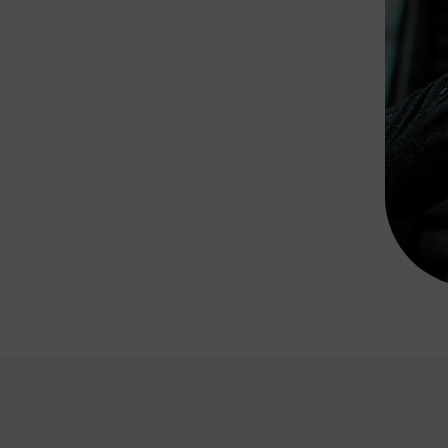
Rad AnachB App
transformatorin
ike+Ride
eBusse in der Region
e
ENE STELLEN
Smart Pannonia
Low-Carb-Mobility
Clean Mobility
ELDUNGEN
CHNEN
DOMINO
MUST
auto.Ready
BEFAHRBAR