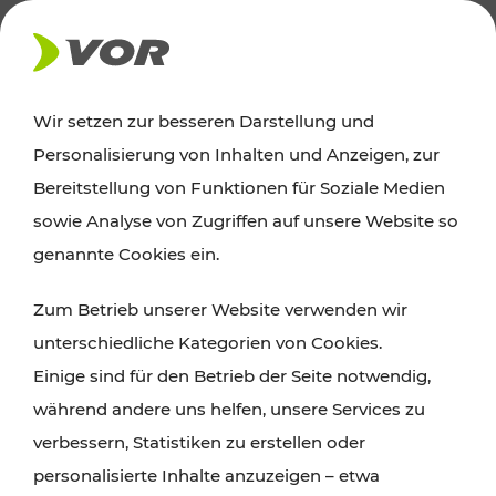
AKTUELLES
Wir setzen zur besseren Darstellung und
Personalisierung von Inhalten und Anzeigen, zur
News
Bereitstellung von Funktionen für Soziale Medien
sowie Analyse von Zugriffen auf unsere Website so
Alle wichtigen Meldungen zu Fahrplanänderungen,
genannte Cookies ein.
Verkehrsmeldungen oder aktuellen Projekten
Zum Betrieb unserer Website verwenden wir
finden Sie hier im Überblick.
unterschiedliche Kategorien von Cookies.
Einige sind für den Betrieb der Seite notwendig,
während andere uns helfen, unsere Services zu
verbessern, Statistiken zu erstellen oder
personalisierte Inhalte anzuzeigen – etwa