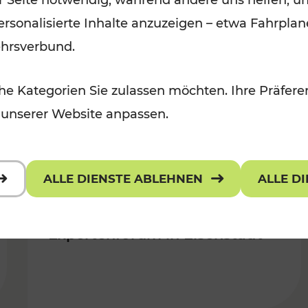
er Seite notwendig, während andere uns helfen, un
gemacht!
 personalisierte Inhalte anzuzeigen – etwa Fahrp
ehrsverbund.
Lesedauer: 2 Minuten
e Kategorien Sie zulassen möchten. Ihre Präferen
 unserer Website anpassen.
28.11.2018
ALLE DIENSTE ABLEHNEN
ALLE D
SMART Pannonia:
grenzüberschreitendes
Expertenforum in Eisenstadt