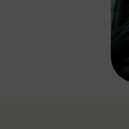
Rad AnachB App
transformatorin
ike+Ride
eBusse in der Region
e
ENE STELLEN
Smart Pannonia
Low-Carb-Mobility
Clean Mobility
ELDUNGEN
CHNEN
DOMINO
MUST
auto.Ready
BEFAHRBAR