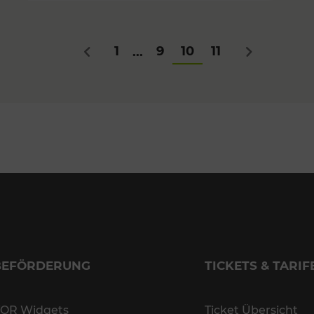
1
9
10
11
...
Zurück
Nächstes
BEFÖRDERUNG
TICKETS & TARIF
OR Widgets
Ticket Übersicht