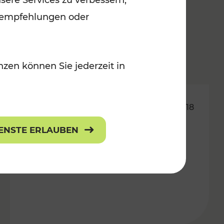
sere Services zu verbessern,
lanempfehlungen oder
zen können Sie jederzeit in
14.06.2018
IENSTE ERLAUBEN
LUP: Ab Dezember an 365
Tagen unterwegs