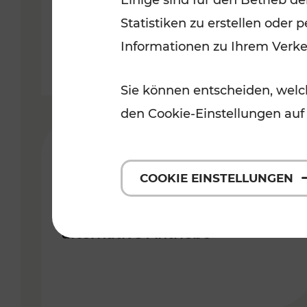
Einige sind für den Betrieb d
Statistiken zu erstellen oder
Lesedauer: 3 Minuten
Informationen zu Ihrem Verk
Sie können entscheiden, welch
den Cookie-Einstellungen auf
28.02.2019
COOKIE EINSTELLUNGEN
Infoveranstaltung der WKO
mit dem VOR zum Thema
alternative Antriebe