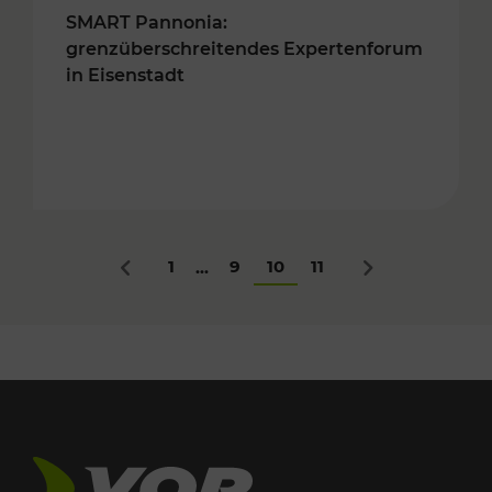
SMART Pannonia:
grenzüberschreitendes Expertenforum
in Eisenstadt
1
9
10
11
...
Zurück
Nächstes