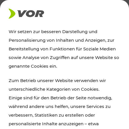
AKTUELLES
Wir setzen zur besseren Darstellung und
Personalisierung von Inhalten und Anzeigen, zur
News
Bereitstellung von Funktionen für Soziale Medien
sowie Analyse von Zugriffen auf unsere Website so
Alle wichtigen Meldungen zu Fahrplanänderungen,
genannte Cookies ein.
Verkehrsmeldungen oder aktuellen Projekten
Zum Betrieb unserer Website verwenden wir
finden Sie hier im Überblick.
unterschiedliche Kategorien von Cookies.
Einige sind für den Betrieb der Seite notwendig,
während andere uns helfen, unsere Services zu
verbessern, Statistiken zu erstellen oder
personalisierte Inhalte anzuzeigen – etwa