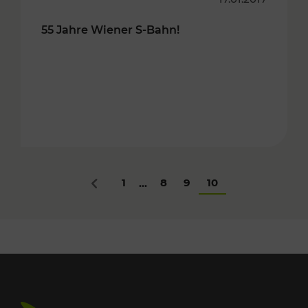
55 Jahre Wiener S-Bahn!
1
8
9
10
...
Zurück