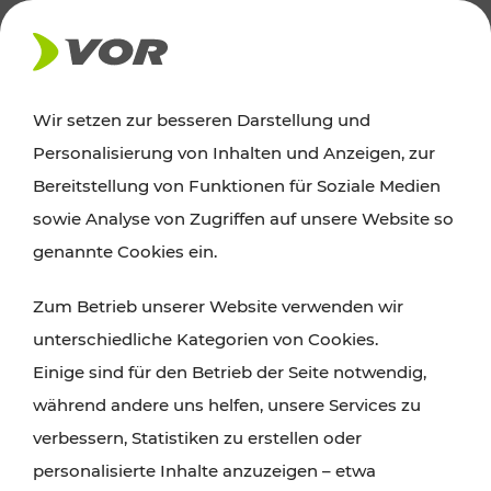
AKTUELLES
Wir setzen zur besseren Darstellung und
Personalisierung von Inhalten und Anzeigen, zur
News
Bereitstellung von Funktionen für Soziale Medien
sowie Analyse von Zugriffen auf unsere Website so
Alle wichtigen Meldungen zu Fahrplanänderungen,
genannte Cookies ein.
Verkehrsmeldungen oder aktuellen Projekten
Zum Betrieb unserer Website verwenden wir
finden Sie hier im Überblick.
unterschiedliche Kategorien von Cookies.
Einige sind für den Betrieb der Seite notwendig,
während andere uns helfen, unsere Services zu
verbessern, Statistiken zu erstellen oder
personalisierte Inhalte anzuzeigen – etwa