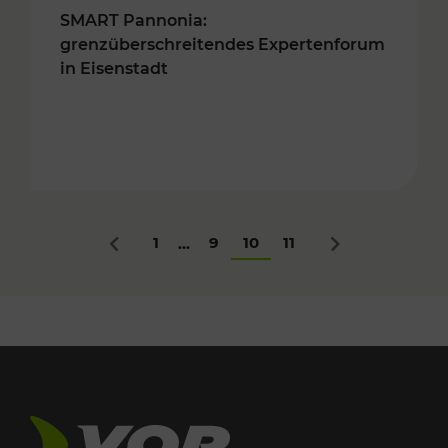
SMART Pannonia:
grenzüberschreitendes Expertenforum
in Eisenstadt
1
9
10
11
...
Zurück
Nächstes