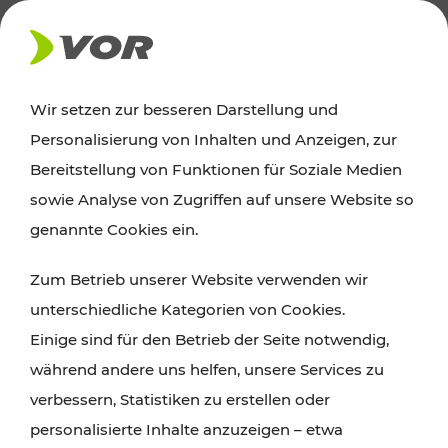
AKTUELLES
Wir setzen zur besseren Darstellung und
Personalisierung von Inhalten und Anzeigen, zur
News
Bereitstellung von Funktionen für Soziale Medien
sowie Analyse von Zugriffen auf unsere Website so
Alle wichtigen Meldungen zu Fahrplanänderungen,
genannte Cookies ein.
Verkehrsmeldungen oder aktuellen Projekten
Zum Betrieb unserer Website verwenden wir
finden Sie hier im Überblick.
unterschiedliche Kategorien von Cookies.
Einige sind für den Betrieb der Seite notwendig,
während andere uns helfen, unsere Services zu
verbessern, Statistiken zu erstellen oder
personalisierte Inhalte anzuzeigen – etwa